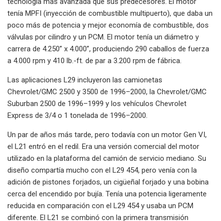
tecnología más avanzada que sus predecesores. El motor
tenía MPFI (inyección de combustible multipuerto), que daba un
poco más de potencia y mejor economía de combustible, dos
válvulas por cilindro y un PCM. El motor tenía un diámetro y
carrera de 4.250” x 4.000”, produciendo 290 caballos de fuerza
a 4.000 rpm y 410 lb.-ft. de par a 3.200 rpm de fábrica.
Las aplicaciones L29 incluyeron las camionetas
Chevrolet/GMC 2500 y 3500 de 1996–2000, la Chevrolet/GMC
Suburban 2500 de 1996–1999 y los vehículos Chevrolet
Express de 3/4 o 1 tonelada de 1996–2000.
Un par de años más tarde, pero todavía con un motor Gen VI,
el L21 entró en el redil. Era una versión comercial del motor
utilizado en la plataforma del camión de servicio mediano. Su
diseño compartía mucho con el L29 454, pero venía con la
adición de pistones forjados, un cigüeñal forjado y una bobina
cerca del encendido por bujía. Tenía una potencia ligeramente
reducida en comparación con el L29 454 y usaba un PCM
diferente. El L21 se combinó con la primera transmisión