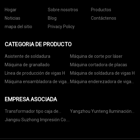
Hogar
Sobre nosotros
Productos
Noticias
Blog
Contáctenos
mapa del sitio
Privacy Policy
CATEGORIA DE PRODUCTO
Asistente de soldadura
Máquina de corte por láser
Máquina de granallado
Máquina cortadora de placas
Línea de producción de vigas H
Máquina de soldadura de vigas H
Máquina ensambladora de vigas
Máquina enderezadora de vigas
H
H
EMPRESA ASOCIADA
Transformador tipo caja de
Yangzhou Yunteng Iluminación
China
Grupo Co., Limitado.
Jiangsu Suzhong Impresión Co.,
Ltd.