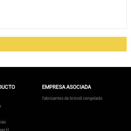
ODUCTO
EMPRESA ASOCIADA
fabricantes de brócoli congelado
r
cas
gas H