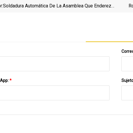
r:
Soldadura Automática De La Asamblea Que Endereza
Ro
La Máquina Integral Del Haz De La Estructura De
Tanque
Acero H
Correo
sApp:
*
Sujet