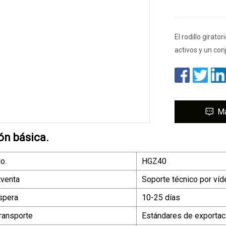
El rodillo girat
activos y un con
M
ón básica.
o.
HGZ40
tventa
Soporte técnico por víd
spera
10-25 días
ransporte
Estándares de exportaci