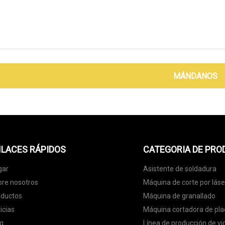
MÁNDANOS
LACES RÁPIDOS
CATEGORIA DE PR
gar
Asistente de soldadura
re nosotros
Máquina de corte por láse
oductos
Máquina de granallado
icias
Máquina cortadora de pla
g
Línea de producción de vi