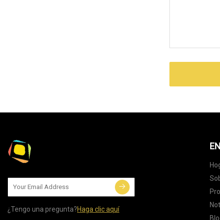
EN
Ho
Sob
Pr
Not
¿Tengo una pregunta?
Haga clic aquí
Blo