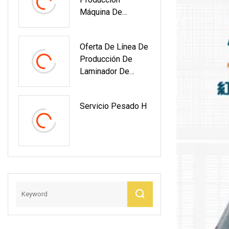
Hidráulica
Máquina De
Soldadura Vertical
De Viga Tipo
Oferta De Línea De
Pórtico H
Producción De
Laminador De
Barras De Refuerzo
En Caliente De
Servicio Pesado H
Acero Con
Certificado ISO