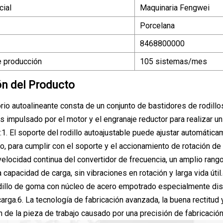
ial
Maquinaria Fengwei
Porcelana
8468800000
 producción
105 sistemas/mes
ón del Producto
torio autoalineante consta de un conjunto de bastidores de rodill
 es impulsado por el motor y el engranaje reductor para realizar 
:1. El soporte del rodillo autoajustable puede ajustar automática
jo, para cumplir con el soporte y el accionamiento de rotación de
velocidad continua del convertidor de frecuencia, un amplio rango
a capacidad de carga, sin vibraciones en rotación y larga vida út
dillo de goma con núcleo de acero empotrado especialmente diseña
arga.6. La tecnología de fabricación avanzada, la buena rectitud 
n de la pieza de trabajo causado por una precisión de fabricación 