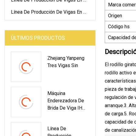
Marca comerc
De Servicio Pesado
Línea De Producción De Vigas En H
Origen
De Servicio Liviano
Código hs
ÚLTIMOS PRODUCTOS
Capacidad de
Descripci
Zhejiang Yanpeng
El rodillo gira
Tres Vigas Sin
rodillo activo
características
pieza de traba
Máquina
regulación de 
Enderezadora De
arranque.3. Alt
Brida De Viga IH
de carga.5. Ro
De Estructura De
capacidad de c
Acero Longitudinal
Línea De
Horizontal Vertical
de canalizació
Producción