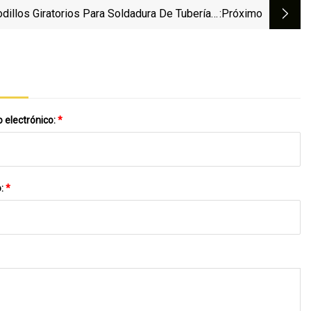
dillos Giratorios Para Soldadura De Tuberías,
:próximo
s Y Recipientes Convencionales Certificados
Para Soldadura De Bridas
 electrónico:
*
o:
*