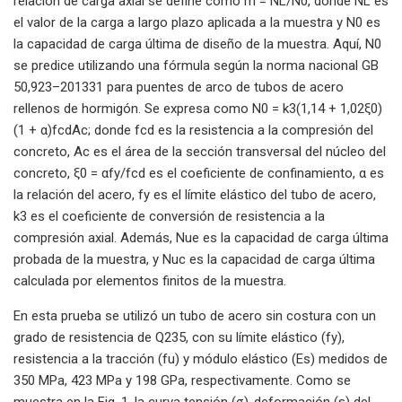
relación de carga axial se define como m = NL/N0, donde NL es
el valor de la carga a largo plazo aplicada a la muestra y N0 es
la capacidad de carga última de diseño de la muestra. Aquí, N0
se predice utilizando una fórmula según la norma nacional GB
50,923–201331 para puentes de arco de tubos de acero
rellenos de hormigón. Se expresa como N0 = k3(1,14 + 1,02ξ0)
(1 + α)fcdAc; donde fcd es la resistencia a la compresión del
concreto, Ac es el área de la sección transversal del núcleo del
concreto, ξ0 = αfy/fcd es el coeficiente de confinamiento, α es
la relación del acero, fy es el límite elástico del tubo de acero,
k3 es el coeficiente de conversión de resistencia a la
compresión axial. Además, Nue es la capacidad de carga última
probada de la muestra, y Nuc es la capacidad de carga última
calculada por elementos finitos de la muestra.
En esta prueba se utilizó un tubo de acero sin costura con un
grado de resistencia de Q235, con su límite elástico (fy),
resistencia a la tracción (fu) y módulo elástico (Es) medidos de
350 MPa, 423 MPa y 198 GPa, respectivamente. Como se
muestra en la Fig. 1, la curva tensión (σ)-deformación (ε) del