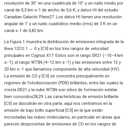
resolución de 30″ en una cuadrícula de 10″ y un ruido medio por
canal de 0,5 km s-1 de ancho de 0,6 K, y datos HI del estudio
Canadian Galactic Plane27. Los datos HI tienen una resolución
angular de 1′ y un ruido cuadrático medio (rms) de 3 K en un
canal s-1 de 0,82 km.
La Figura 1 muestra la distribución de emisiones integrada de la
línea 12CO 1 → 0 y [CII] en los tres rangos de velocidad
principales en Cygnus X17. Estos son el rango DR21 (−10–4 km
s−1), el rango W75N (4–12 km s−1) y las emisiones entre 12 y
20 km s−1 que llamamos componente de alta velocidad (HV).
La emisión de CO y [CII] se concentra principalmente en
regiones de fotodisociación (PDR) brillantes, entre las cuales la
cresta DR21 y la nube W75N son sitios de formación estelar
bien conocidos28,29. Las características de emisión brillante
[CII] se discutirán en otra parte, aquí nos centramos en la
emisión de bajo brillo superficial [CII] en la que están
incrustadas las nubes moleculares, en particular en áreas que
parecen desprovistas de emisiones de CO en los rangos de