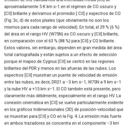
aproximadamente 5 K km s-1 en el régimen de CO oscuro y
[CII] brillante y derivamos el promedio [ CII] y espectros de CO
(Fig. 3c, d) de estos píxeles (que obviamente no son los
mismos para cada rango de velocidad). En total, el 29 % (6 %)
del área en el rango HV (W75N) es CO oscuro y [CII] brillante,
en comparación con el 63 % (88 %) para [CII] y CO brillante.
Estos valores, sin embargo, dependen en gran medida del área
total cartografiada y están sujetos a un efecto de selección
porque el mapeo de Cygnus [CII] se centró en las regiones
brillantes del PDR y menos en las afueras de las nubes. Los
espectros [CII] muestran un puente de velocidad de emisión
entre las nubes, es decir, DR21 a −3 km s−1, W75N a 9 km s−1
y la nube HV a +15 km s−1. El CO también está presente, pero
claramente más débilmente, especialmente en el rango HV. La
conexión cinemática en [CII] se vuelve particularmente evidente
en los gráficos tridimensionales (3D) de posición-velocidad que
se muestran para [CII] y CO en la Fig. 4. La emisión más fuerte
en ambos trazadores se concentra en el componente −3 km