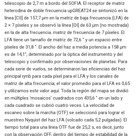
telescopio de 2,7 m a bordo del SOFIA. El receptor de matriz
heterodina de doble frecuencia upGREAT24 se sintonizó en la
línea [CII] de 157,7 μm en la matriz de baja frecuencia (LFA) de
2 × 7 píxeles y se observó la línea [OI] de 63 μm (no mostrada)
en la de alta frecuencia. matriz de frecuencia de 7 píxeles. El
LFA tiene un tamaño de matriz de 72,6 ″ y un espacio entre
píxeles de 31,8 ″. El ancho del haz a media potencia a 158 μm
es de 14,1”, determinado por la óptica del instrumento y del
telescopio y confirmado por observaciones de planetas. Para
cada serie de vuelos, se determinaron las eficiencias del haz
principal ηmb para cada píxel para el LFA y los canales de
matriz de alta frecuencia; el valor promedio para el LFA es 0,65
y utilizamos este valor aquí. Toda la región del mapa se dividió
en múltiples 'mosaicos' cuadrados con 435,6 ″ en un lado y
cada cuadrado se cubrió cuatro veces. La velocidad de
escaneo sobre la marcha (OTF) se seleccionó para lograr el
muestreo Nyquist del haz LFA (volcado cada 5,2 pulgadas). El
tiempo total para una línea OTF fue de 25,2 s, es decir, junto
con la observación OFF, dentro del tiempo de estabilidad de la