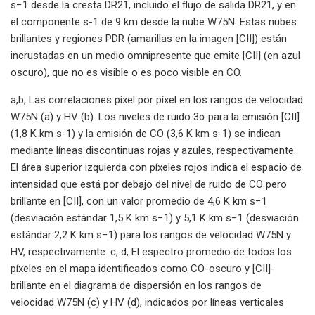
s−1 desde la cresta DR21, incluido el flujo de salida DR21, y en
el componente s-1 de 9 km desde la nube W75N. Estas nubes
brillantes y regiones PDR (amarillas en la imagen [CII]) están
incrustadas en un medio omnipresente que emite [CII] (en azul
oscuro), que no es visible o es poco visible en CO.
a,b, Las correlaciones píxel por píxel en los rangos de velocidad
W75N (a) y HV (b). Los niveles de ruido 3σ para la emisión [CII]
(1,8 K km s-1) y la emisión de CO (3,6 K km s-1) se indican
mediante líneas discontinuas rojas y azules, respectivamente.
El área superior izquierda con píxeles rojos indica el espacio de
intensidad que está por debajo del nivel de ruido de CO pero
brillante en [CII], con un valor promedio de 4,6 K km s−1
(desviación estándar 1,5 K km s−1) y 5,1 K km s−1 (desviación
estándar 2,2 K km s−1) para los rangos de velocidad W75N y
HV, respectivamente. c, d, El espectro promedio de todos los
píxeles en el mapa identificados como CO-oscuro y [CII]-
brillante en el diagrama de dispersión en los rangos de
velocidad W75N (c) y HV (d), indicados por líneas verticales