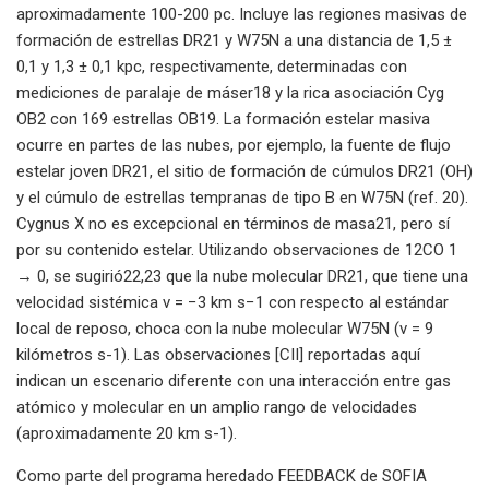
aproximadamente 100-200 pc. Incluye las regiones masivas de
formación de estrellas DR21 y W75N a una distancia de 1,5 ±
0,1 y 1,3 ± 0,1 kpc, respectivamente, determinadas con
mediciones de paralaje de máser18 y la rica asociación Cyg
OB2 con 169 estrellas OB19. La formación estelar masiva
ocurre en partes de las nubes, por ejemplo, la fuente de flujo
estelar joven DR21, el sitio de formación de cúmulos DR21 (OH)
y el cúmulo de estrellas tempranas de tipo B en W75N (ref. 20).
Cygnus X no es excepcional en términos de masa21, pero sí
por su contenido estelar. Utilizando observaciones de 12CO 1
→ 0, se sugirió22,23 que la nube molecular DR21, que tiene una
velocidad sistémica v = −3 km s−1 con respecto al estándar
local de reposo, choca con la nube molecular W75N (v = 9
kilómetros s-1). Las observaciones [CII] reportadas aquí
indican un escenario diferente con una interacción entre gas
atómico y molecular en un amplio rango de velocidades
(aproximadamente 20 km s-1).
Como parte del programa heredado FEEDBACK de SOFIA