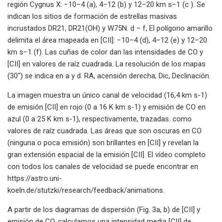
región Cygnus X: −10–4 (a), 4–12 (b) y 12–20 km s−1 (c ). Se
indican los sitios de formación de estrellas masivas
incrustados DR21, DR21(OH) y W75N. d – f, El polígono amarillo
delimita el área mapeada en [CII]: −10–4 (d), 4–12 (e) y 12–20
km s−1 (f). Las cuñas de color dan las intensidades de CO y
[CII] en valores de raíz cuadrada. La resolución de los mapas
(30″) se indica en a y d. RA, acensión derecha; Dic, Declinación.
La imagen muestra un único canal de velocidad (16,4 km s-1)
de emisión [CII] en rojo (0 a 16 K km s-1) y emisión de CO en
azul (0 a 25 K km s-1), respectivamente, trazadas. como
valores de raíz cuadrada. Las áreas que son oscuras en CO
(ninguna o poca emisión) son brillantes en [CII] y revelan la
gran extensión espacial de la emisión [CII]. El vídeo completo
con todos los canales de velocidad se puede encontrar en
https://astro.uni-
koeln.de/stutzki/research/feedback/animations.
A partir de los diagramas de dispersión (Fig. 3a, b) de [CII] y
emisión de CO, calculamos una intensidad media [CII] de