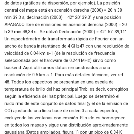
de datos (gráficos de dispersión, por ejemplo). La posición
central del mapa está en acensión derecha (2000) = 20 h 38
min 39,3 s, declinación (2000) = 42° 20′ 39,3″ y una posición
APAGADO libre de emisiones en acensión derecha (2000) = 20
h 39 min 48,34 s , Se utilizó Declinación (2000) = 42° 57′ 39,11″.
Un espectrómetro de transformada rápida de Fourier con un
ancho de banda instantáneo de 4 GHz47 con una resolución de
velocidad de 0,04 km s-1 (de la resolución de frecuencia
seleccionada por el hardware de 0,244 MHz) sirvió como
backend. Aquí, utilizamos datos remuestreados a una
resolución de 0,5 km s-1. Para más detalles técnicos, ver ref.
48. Todos los espectros se presentan en una escala de
temperatura de brillo del haz principal Tmb, es decir, corregidos
según la eficiencia del haz principal. Luego se determinó el
ruido rms de este conjunto de datos final (y el de la emisión de
CO) ajustando una línea base de orden 0 a cada espectro,
excluyendo las ventanas con emisión. El ruido es homogéneo
en todos los mapas y sigue una distribución aproximadamente
gaussiana (Datos ampliados, figura 1) con un pico de 0,34 K