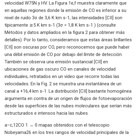
velocidad W75N y HV. La Figura 1e,f muestra claramente que
en aquellas regiones donde la emisión de CO es inferior a su
nivel de ruido 3σ de 3,6 K km s-1, las intensidades [CII] son ​​
típicamente ≳5 K km s-1 (3σ = 1,8 K km s-1 ) (consulte
Métodos y datos ampliados en la figura 2 para obtener más
detalles). Por lo tanto, consideramos que estas áreas brillantes
[CII] son ​​oscuras por CO, pero reconocemos que puede haber
una débil emisión de CO por debajo del límite de detección.
También se observa una emisión sustancial [CII] en
ubicaciones de gas oscuro CO en canales de velocidad
individuales, retratados en un video que recorre todas las
velocidades. En la Fig. 2 se muestra una instantánea de un
canal a +16,4 km s-1. La distribución [CII] bastante homogénea
argumenta en contra de un origen de flujos de fotoevaporación
desde las superficies de las nubes moleculares que serían más
estructurados e intensos hacia las nubes.
a–c,12CO 1 → 0 mapas obtenidos con el telescopio
Nobeyama26 en los tres rangos de velocidad principales de la