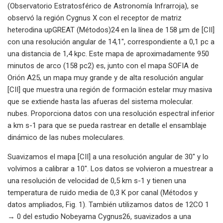
(Observatorio Estratosférico de Astronomía Infrarroja), se
observó la región Cygnus X con el receptor de matriz
heterodina upGREAT (Métodos)24 en la línea de 158 μm de [CII]
con una resolución angular de 14,1″, correspondiente a 0,1 pc a
una distancia de 1,4 kpc. Este mapa de aproximadamente 950
minutos de arco (158 pc2) es, junto con el mapa SOFIA de
Orión A25, un mapa muy grande y de alta resolución angular
[CII] que muestra una región de formación estelar muy masiva
que se extiende hasta las afueras del sistema molecular.
nubes. Proporciona datos con una resolución espectral inferior
a km s-1 para que se pueda rastrear en detalle el ensamblaje
dinámico de las nubes moleculares.
Suavizamos el mapa [CII] a una resolución angular de 30″ y lo
volvimos a calibrar a 10″. Los datos se volvieron a muestrear a
una resolución de velocidad de 0,5 km s-1 y tienen una
temperatura de ruido media de 0,3 K por canal (Métodos y
datos ampliados, Fig. 1). También utilizamos datos de 12CO 1
→ 0 del estudio Nobeyama Cygnus26, suavizados a una