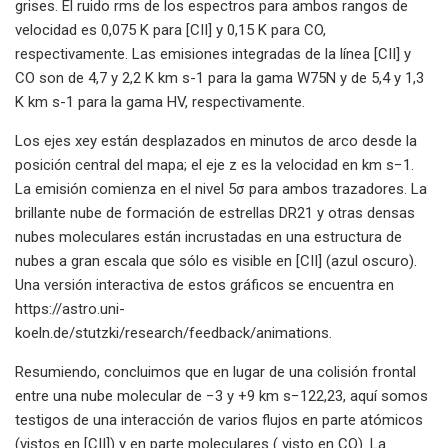
grises. El ruido rms de los espectros para ambos rangos de
velocidad es 0,075 K para [CII] y 0,15 K para CO,
respectivamente. Las emisiones integradas de la línea [CII] y
CO son de 4,7 y 2,2 K km s-1 para la gama W75N y de 5,4 y 1,3
K km s-1 para la gama HV, respectivamente.
Los ejes xey están desplazados en minutos de arco desde la
posición central del mapa; el eje z es la velocidad en km s−1.
La emisión comienza en el nivel 5σ para ambos trazadores. La
brillante nube de formación de estrellas DR21 y otras densas
nubes moleculares están incrustadas en una estructura de
nubes a gran escala que sólo es visible en [CII] (azul oscuro).
Una versión interactiva de estos gráficos se encuentra en
https://astro.uni-
koeln.de/stutzki/research/feedback/animations.
Resumiendo, concluimos que en lugar de una colisión frontal
entre una nube molecular de −3 y +9 km s−122,23, aquí somos
testigos de una interacción de varios flujos en parte atómicos
(vistos en [CII]) y en parte moleculares ( visto en CO). La