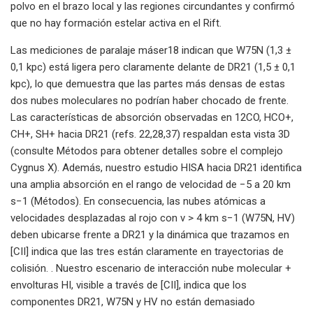
polvo en el brazo local y las regiones circundantes y confirmó
que no hay formación estelar activa en el Rift.
Las mediciones de paralaje máser18 indican que W75N (1,3 ±
0,1 kpc) está ligera pero claramente delante de DR21 (1,5 ± 0,1
kpc), lo que demuestra que las partes más densas de estas
dos nubes moleculares no podrían haber chocado de frente.
Las características de absorción observadas en 12CO, HCO+,
CH+, SH+ hacia DR21 (refs. 22,28,37) respaldan esta vista 3D
(consulte Métodos para obtener detalles sobre el complejo
Cygnus X). Además, nuestro estudio HISA hacia DR21 identifica
una amplia absorción en el rango de velocidad de −5 a 20 km
s−1 (Métodos). En consecuencia, las nubes atómicas a
velocidades desplazadas al rojo con v > 4 km s−1 (W75N, HV)
deben ubicarse frente a DR21 y la dinámica que trazamos en
[CII] indica que las tres están claramente en trayectorias de
colisión. . Nuestro escenario de interacción nube molecular +
envolturas HI, visible a través de [CII], indica que los
componentes DR21, W75N y HV no están demasiado