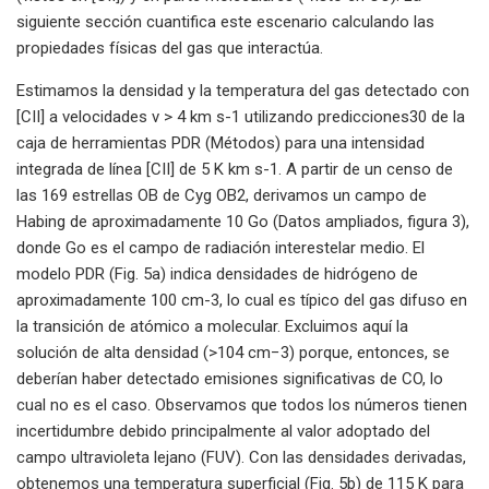
siguiente sección cuantifica este escenario calculando las
propiedades físicas del gas que interactúa.
Estimamos la densidad y la temperatura del gas detectado con
[CII] a velocidades v > 4 km s-1 utilizando predicciones30 de la
caja de herramientas PDR (Métodos) para una intensidad
integrada de línea [CII] de 5 K km s-1. A partir de un censo de
las 169 estrellas OB de Cyg OB2, derivamos un campo de
Habing de aproximadamente 10 Go (Datos ampliados, figura 3),
donde Go es el campo de radiación interestelar medio. El
modelo PDR (Fig. 5a) indica densidades de hidrógeno de
aproximadamente 100 cm-3, lo cual es típico del gas difuso en
la transición de atómico a molecular. Excluimos aquí la
solución de alta densidad (>104 cm−3) porque, entonces, se
deberían haber detectado emisiones significativas de CO, lo
cual no es el caso. Observamos que todos los números tienen
incertidumbre debido principalmente al valor adoptado del
campo ultravioleta lejano (FUV). Con las densidades derivadas,
obtenemos una temperatura superficial (Fig. 5b) de 115 K para